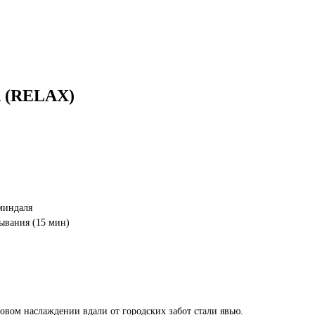
(RELAX)
миндаля
тывания (15 мин)
овом наслаждении вдали от городских забот стали явью.