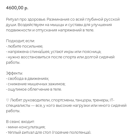
4600,00
р.
Ритуал про здоровье. Разминания со всей глубиной русской
души. Воздействуем на мышцы и суставы для улучшения
подвижности и отпускания напряжений в теле.
Подходит, если:
• любите посильнее;
• напряжена спина/шея, устают икры или поясница;
• нужно восстановиться после спорта или долгой сидячей
работы.
Эффекты:
• свобода в движениях;
• снижение мышечных зажимов;
• ощутимое облегчение в теле.
♡ Любят: руководители, спортсмены, танцоры, тренеры, IT-
специалисты — все, у кого высокие нагрузки или много сидячей
работы.
В сеанс входит:
• мини-консультация;
• тёплый ритуал для стоп (горячие полотенца);